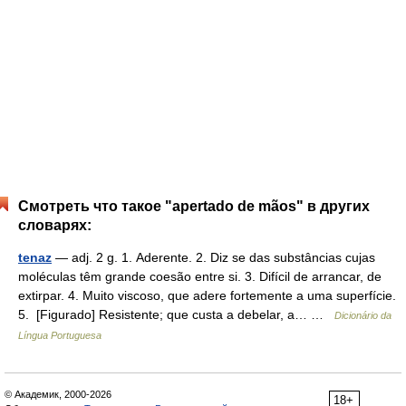
Смотреть что такое "apertado de mãos" в других
словарях:
tenaz
— adj. 2 g. 1. Aderente. 2. Diz se das substâncias cujas
moléculas têm grande coesão entre si. 3. Difícil de arrancar, de
extirpar. 4. Muito viscoso, que adere fortemente a uma superfície.
5. [Figurado] Resistente; que custa a debelar, a… …
Dicionário da
Língua Portuguesa
© Академик, 2000-2026
18+